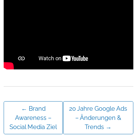
←
Brand
20 Jahre Google Ads
Awareness –
– Änderungen &
Social Media Ziel
Trends
→