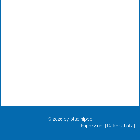
Blue Hippo GbR
Obere Gießwiesen 24
78247 Hilzingen
Telefon: +49 7731 9550170
contact@blue-hippo.company
© 2026 by blue hippo
Impressum
|
Datenschutz
|