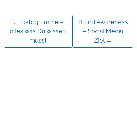
Erforderlichen Service akzeptieren und
Inhalte entsperren
←
Piktogramme –
Brand Awareness
alles was Du wissen
– Social Media
musst
Ziel
→
Mehr erfahren