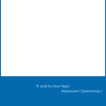
Blue Hippo GbR
Obere Gießwiesen 24
78247 Hilzingen
Telefon: +49 7731 9550170
contact@blue-hippo.company
© 2026 by blue hippo
Impressum
|
Datenschutz
|