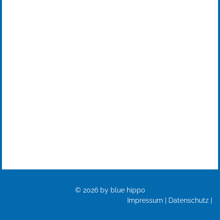
Blue Hippo GbR
Obere Gießwiesen 24
78247 Hilzingen
Telefon: +49 7731 9550170
contact@blue-hippo.company
© 2026 by blue hippo
Impressum
|
Datenschutz
|