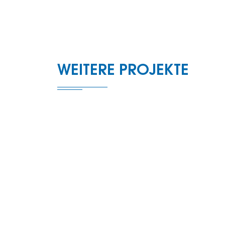
Die Zusammenarbeit zwischen Kasper GmbH
Agenturstandort in Hilzingen unterstreicht 
Gestaltung, Architektur, Handwerk und B2B-D
Konstanz und Bodenseeregion mit professio
WEITERE PROJEKTE
starkem Design und technischer Weitsicht zuk